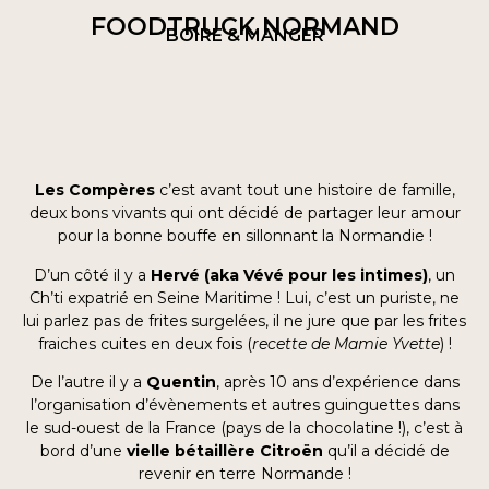
FOODTRUCK NORMAND
BOIRE & MANGER
Les Compères
c’est avant tout une histoire de famille,
deux bons vivants qui ont décidé de partager leur amour
pour la bonne bouffe en sillonnant la Normandie !
D’un côté il y a
Hervé (aka Vévé pour les intimes)
, un
Ch’ti expatrié en Seine Maritime ! Lui, c’est un puriste, ne
lui parlez pas de frites surgelées, il ne jure que par les frites
fraiches cuites en deux fois (
recette de Mamie Yvette
) !
De l’autre il y a
Quentin
, après 10 ans d’expérience dans
l’organisation d’évènements et autres guinguettes dans
le sud-ouest de la France (pays de la chocolatine !), c’est à
bord d’une
vielle bétaillère Citroën
qu’il a décidé de
revenir en terre Normande !